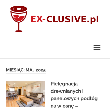
Skip
to
content
ex-
clusive.pl
MENU
MIESIĄC:
MAJ 2025
Pielęgnacja
drewnianych i
panelowych podłóg
na wiosnę –