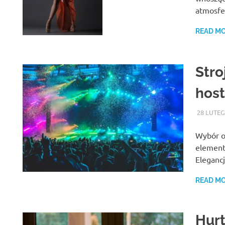
atmosfer
READ M
Stro
hos
28 LUTEG
Wybór o
element
Eleganc
READ M
Hur