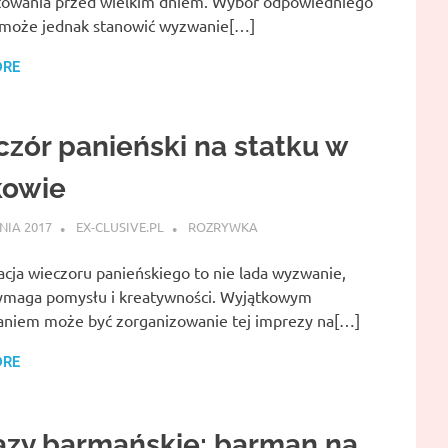
towania przed wielkim dniem. Wybór odpowiedniego
 może jednak stanowić wyzwanie[…]
ORE
zór panieński na statku w
kowie
NIA 2017
EX-CLUSIVE.PL
ROZRYWKA
acja wieczoru panieńskiego to nie lada wyzwanie,
ymaga pomysłu i kreatywności. Wyjątkowym
aniem może być zorganizowanie tej imprezy na[…]
ORE
azy barmańskie: barman na