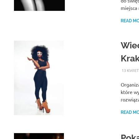
do świę
miejsca
READ M
Wiec
Kra
13 KWIET
Organiz
które w
rozwiąz
READ M
Pok