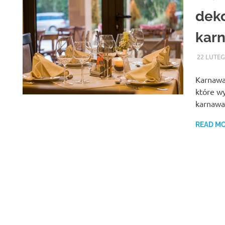
deko
kar
22 LUTEG
Karnawa
które w
karnawa
READ M