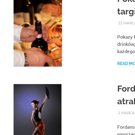
targ
22 MARC
Pokazy 
drinków,
każdego
READ M
Ford
atra
2 MARCA
Fordans
wnoszący