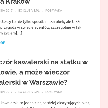
ca Kraków
NIA 2017
EX-CLUSIVE.PL
ROZRYWKA
stessy to nie tylko sposób na zarobek, ale także
 przygoda w świecie eventów, szczególnie w tak
ym życiem[…]
ORE
zór kawalerski na statku w
owie, a może wieczór
alerski w Warszawie?
NIA 2017
EX-CLUSIVE.PL
ROZRYWKA
kawalerski to jedna z najbardziej ekscytujących okazji