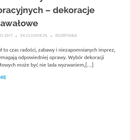
racyjnych – dekoracje
nawałowe
O 2017
EX-CLUSIVE.PL
ROZRYWKA
ł to czas radości, zabawy i niezapomnianych imprez,
ymagają odpowiedniej oprawy. Wybór dekoracji
łowych może być nie lada wyzwaniem,[…]
ORE