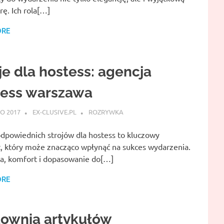
ę. Ich rola[…]
ORE
je dla hostess: agencja
tess warszawa
O 2017
EX-CLUSIVE.PL
ROZRYWKA
dpowiednich strojów dla hostess to kluczowy
, który może znacząco wpłynąć na sukces wydarzenia.
ja, komfort i dopasowanie do[…]
ORE
townia artykułów