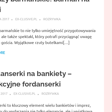
i
A 2017
EX-CLUSIVE.PL
ROZRYWKA
barmańskie to nie tylko umiejętność przygotowywania
 ale także spektakl, który potrafi przyciągnąć uwagę
 gościa. Wyjątkowe rzuty butelkami[…]
ORE
anserki na bankiety –
kcyjne fordanserki
 2017
EX-CLUSIVE.PL
ROZRYWKA
erki to kluczowy element wielu bankietów i imprez,
 do wydarzenia nie tylko elegancję, ale i wyjątkową