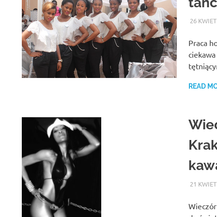
tań
26 KWIET
Praca ho
ciekawa
tętniąc
READ M
Wiec
Krak
kaw
21 KWIET
Wieczór 