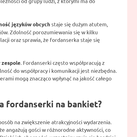
ależności od grupy ludzi, z którymi ma do
staje się dużym atutem,
mość języków obcych
jów. Zdolność porozumiewania się w kilku
acji oraz sprawia, że fordanserka staje się
. Fordanserki często współpracują z
 zespole
lność do współpracy i komunikacji jest niezbędna.
rmerami mogą znacząco wpłynąć na jakość całego
ia fordanserki na bankiet?
posób na zwiększenie atrakcyjności wydarzenia.
kże angażują gości w różnorodne aktywności, co