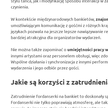
stylu tańca, jak i modyfikację sposobu interakcji w z
czynienia.
W kontekście międzynarodowych bankietów,
znajo
umożliwiającym komunikację z gośćmi z różnych kra
językach pozwala na jeszcze lepsze nawiązywanie rel
bardziej atrakcyjna dla organizatorów wydarzeń.
Nie można także zapominać o
umiejętności pracy w
innymi artystami oraz personelem obsługi, więc zdo
Wspólne działania i synchronizacja z innymi perfo
wydarzenia i jego odbiór przez gości.
Jakie są korzyści z zatrudnien
Zatrudnienie fordanserki na bankiet to doskonały s
Fordanserki nie tylko poprawiają atmosferę, ale ta