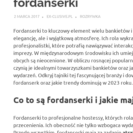
fordanserki
2 MARCA 2017
EX-CLUSIVE.PL
ROZRYWKA
Fordanserki to kluczowy element wielu bankietów i
elegancję, ale i wyjątkową atmosferę. Ich rola wykr
profesjonalistki, które potrafią nawiązywać interak
imprezy. W międzynarodowym środowisku ich umiej
obcych są nieocenione. W obliczu rosnącej popularno
czynią je idealnymi towarzyszkami bankietów oraz j
wydarzeń. Odkryj tajniki tej fascynującej branży i d
fordanserk oraz jakie trendy dominują w 2023 roku.
Co to są fordanserki i jakie m
Fordanserki to profesjonalne hostessy, których rola
przecenienia. Ich obecność nie tylko wzbogaca wyda
Przede wszystkim, fordanserki mają za zadanie
atra