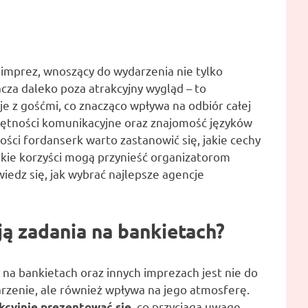
 imprez, wnoszący do wydarzenia nie tylko
acza daleko poza atrakcyjny wygląd – to
cje z gośćmi, co znacząco wpływa na odbiór całej
ętności komunikacyjne oraz znajomość języków
ści fordanserk warto zastanowić się, jakie cechy
akie korzyści mogą przynieść organizatorom
owiedz się, jak wybrać najlepsze agencje
ają zadania na bankietach?
 na bankietach oraz innych imprezach jest nie do
rzenie, ale również wpływa na jego atmosferę.
, co przyciąga uwagę
kcyjnie prezentować się