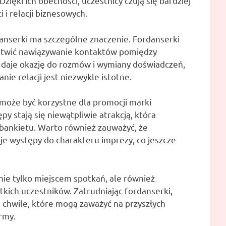
Dzięki ich obecności, uczestnicy czują się bardziej
i relacji biznesowych.
anserki ma szczególne znaczenie. Fordanserki
atwić nawiązywanie kontaktów pomiędzy
 daje okazję do rozmów i wymiany doświadczeń,
ie relacji jest niezwykle istotne.
może być korzystne dla promocji marki
y stają się niewątpliwie atrakcją, która
 bankietu. Warto również zauważyć, że
je występy do charakteru imprezy, co jeszcze
nie tylko miejscem spotkań, ale również
ich uczestników. Zatrudniając fordanserki,
chwile, które mogą zaważyć na przyszłych
rmy.