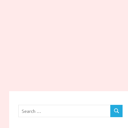
Search
SEARC
for: