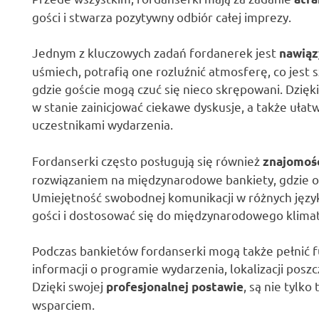
gości i stwarza pozytywny odbiór całej imprezy.
Jednym z kluczowych zadań fordanerek jest
nawiąz
uśmiech, potrafią one rozluźnić atmosferę, co jest 
gdzie goście mogą czuć się nieco skrępowani. Dzię
w stanie zainicjować ciekawe dyskusje, a także uła
uczestnikami wydarzenia.
Fordanserki często posługują się również
znajomoś
rozwiązaniem na międzynarodowe bankiety, gdzie ob
Umiejętność swobodnej komunikacji w różnych języ
gości i dostosować się do międzynarodowego klima
Podczas bankietów fordanserki mogą także pełnić f
informacji o programie wydarzenia, lokalizacji posz
Dzięki swojej
, są nie tylk
profesjonalnej postawie
wsparciem.