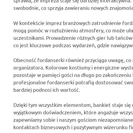
sprawia, że impreza staje się bardziej interaktywna. 
swobodnie, co sprzyja zawieraniu nowych znajomości 
W kontekście imprez branżowych zatrudnienie ford
mogą pomóc w rozluźnieniu atmosfery, co może uł
uczestnikami. Prowadzenie różnych gier lub tańców
co jest kluczowe podczas wydarzeń, gdzie nawiązywan
Obecność fordanserki również przyciąga uwagę, co 
organizatora. Kolorowe kostiumy i energiczne występ
pozostaje w pamięci gości na długo po zakończeniu
profesjonalne fordanserki potrafią dostosować swo
bardziej podnosi ich wartość.
Dzięki tym wszystkim elementom, bankiet staje się 
wyjątkowym doświadczeniem, które angażuje wszystk
zapewniamy sobie i naszym gościom niezapomniane 
kontaktach biznesowych i pozytywnym wizerunku fi