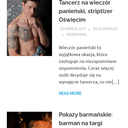
Tancerz na wieczór
panieński, striptizer
Oświęcim
29 MARCA 2017
EX-CLUSIVE.PL
ROZRYWKA
Wieczór panieński to
wyjątkowa okazja, która
zasługuje na niezapomniane
wspomnienia. Coraz więcej
osób decyduje się na
wynajęcie tancerza, co nie[…]
READ MORE
Pokazy barmańskie:
barman na targi