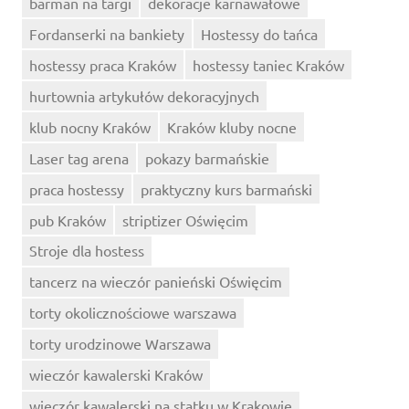
barman na targi
dekoracje karnawałowe
Fordanserki na bankiety
Hostessy do tańca
hostessy praca Kraków
hostessy taniec Kraków
hurtownia artykułów dekoracyjnych
klub nocny Kraków
Kraków kluby nocne
Laser tag arena
pokazy barmańskie
praca hostessy
praktyczny kurs barmański
pub Kraków
striptizer Oświęcim
Stroje dla hostess
tancerz na wieczór panieński Oświęcim
torty okolicznościowe warszawa
torty urodzinowe Warszawa
wieczór kawalerski Kraków
wieczór kawalerski na statku w Krakowie