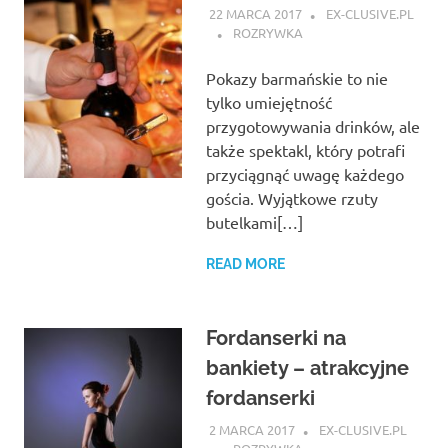
22 MARCA 2017
EX-CLUSIVE.PL
ROZRYWKA
Pokazy barmańskie to nie
tylko umiejętność
przygotowywania drinków, ale
także spektakl, który potrafi
przyciągnąć uwagę każdego
gościa. Wyjątkowe rzuty
butelkami[…]
READ MORE
Fordanserki na
bankiety – atrakcyjne
fordanserki
2 MARCA 2017
EX-CLUSIVE.PL