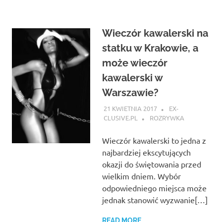
Wieczór kawalerski na
statku w Krakowie, a
może wieczór
kawalerski w
Warszawie?
21 KWIETNIA 2017
EX-
CLUSIVE.PL
ROZRYWKA
Wieczór kawalerski to jedna z
najbardziej ekscytujących
okazji do świętowania przed
wielkim dniem. Wybór
odpowiedniego miejsca może
jednak stanowić wyzwanie[…]
READ MORE