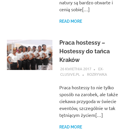
natury są bardzo otwarte i
cenią sobie[…]
READ MORE
Praca hostessy –
Hostessy do tańca
Kraków
26 KWIETNIA 2017
EX-
CLUSIVE.PL
ROZRYWKA
Praca hostessy to nie tylko
sposób na zarobek, ale także
ciekawa przygoda w świecie
eventów, szczególnie w tak
tętniącym życiem[…]
READ MORE