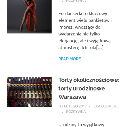
ROZRYWKA
Fordanserki to kluczowy
element wielu bankietów i
imprez, wnoszący do
wydarzenia nie tylko
elegancję, ale i wyjątkową
atmosferę. Ich rola[…]
READ MORE
Torty okolicznościowe:
torty urodzinowe
Warszawa
13 LUTEGO 2017
EX-CLUSIVE.PL
ROZRYWKA
Urodziny to wyjątkowy