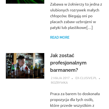
Zabawa w żołnierzy to jedna z
ulubionych rozrywek małych
chłopców. Biegają oni po
placach zabaw uzbrojeni w
patyki lub plastikowe[…]
READ MORE
Jak zostać
profesjonalnym
barmanem?
2 MAJA 2017
EX-CLUSIVE.PL
ROZRYWKA
Praca za barem to doskonała
propozycja dla tych osób,
które przede wszystkim z