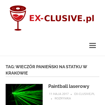
Skip
to
content
ex-
clusive.pl
MENU
TAG:
WIECZÓR PANIEŃSKI NA STATKU W
KRAKOWIE
Paintball laserowy
11 MAJA 2017
EX-CLUSIVE.PL
ROZRYWKA