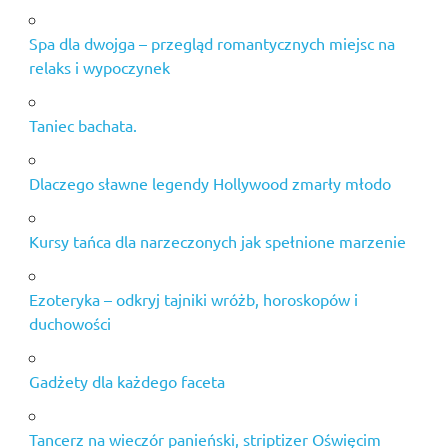
torty
okolicznościowe
Spa dla dwojga – przegląd romantycznych miejsc na
warszawa
relaks i wypoczynek
wieczór
kawalerski
Taniec bachata.
Kraków
wieczór
kawalerski
Dlaczego sławne legendy Hollywood zmarły młodo
na statku
w
Krakowie
Kursy tańca dla narzeczonych jak spełnione marzenie
wieczór
panieński
Ezoteryka – odkryj tajniki wróżb, horoskopów i
na statku
duchowości
w
Krakowie
Gadżety dla każdego faceta
Tancerz na wieczór panieński, striptizer Oświęcim