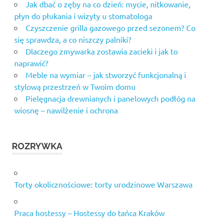
Jak dbać o zęby na co dzień: mycie, nitkowanie,
Kraków
płyn do płukania i wizyty u stomatologa
kluby
Czyszczenie grilla gazowego przed sezonem? Co
nocne
się sprawdza, a co niszczy palniki?
Laser
Dlaczego zmywarka zostawia zacieki i jak to
tag
naprawić?
arena
Meble na wymiar – jak stworzyć funkcjonalną i
pokazy
stylową przestrzeń w Twoim domu
barmańskie
Pielęgnacja drewnianych i panelowych podłóg na
praktyczny
wiosnę – nawilżenie i ochrona
kurs
barmański
striptizer
ROZRYWKA
Oświęcim
tancerz
na
Torty okolicznościowe: torty urodzinowe Warszawa
wieczór
panieński
Oświęcim
Praca hostessy – Hostessy do tańca Kraków