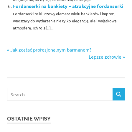
Fordanserki na bankiety – atrakcyjne fordanserki
Fordanserki to kluczowy element wielu bankietów i imprez,
wnoszący do wydarzenia nie tylko elegancję, ale i wyjątkową
atmosferę. Ich rola[...]...
atrakcyjne
Previous
Nawigacja
Jak zostać profesjonalnym barmanem?
fordanserki
Post:
Next
Lepsze zdrowie
wpisu
Fordanserki
Post:
na bankiety
hostessy
praca
Kraków
Search
SEARCH
hostessy
for:
taniec
Kraków
OSTATNIE WPISY
hurtownia
artykułów
dekoracyjnych