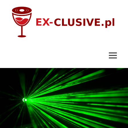
Skip
to
content
ex-
clusive.pl
MENU