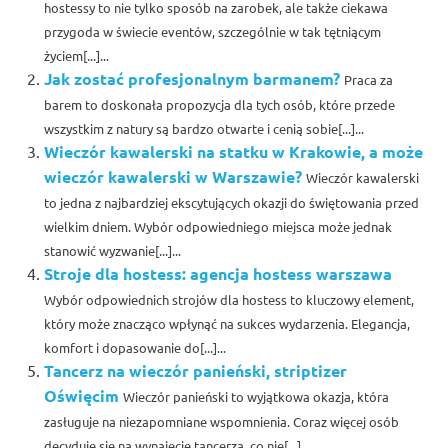
hostessy to nie tylko sposób na zarobek, ale także ciekawa
przygoda w świecie eventów, szczególnie w tak tętniącym
życiem[...]...
Jak zostać profesjonalnym barmanem?
Praca za
barem to doskonała propozycja dla tych osób, które przede
wszystkim z natury są bardzo otwarte i cenią sobie[...]...
Wieczór kawalerski na statku w Krakowie, a może
wieczór kawalerski w Warszawie?
Wieczór kawalerski
to jedna z najbardziej ekscytujących okazji do świętowania przed
wielkim dniem. Wybór odpowiedniego miejsca może jednak
stanowić wyzwanie[...]...
Stroje dla hostess: agencja hostess warszawa
Wybór odpowiednich strojów dla hostess to kluczowy element,
który może znacząco wpłynąć na sukces wydarzenia. Elegancja,
komfort i dopasowanie do[...]...
Tancerz na wieczór panieński, striptizer
Oświęcim
Wieczór panieński to wyjątkowa okazja, która
zasługuje na niezapomniane wspomnienia. Coraz więcej osób
decyduje się na wynajęcie tancerza, co nie[...]...