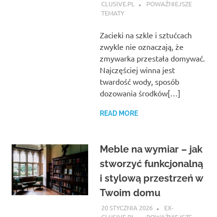
CLUSIVE.PL
POWAŻNIEJSZE
TEMATY
Zacieki na szkle i sztućcach
zwykle nie oznaczają, że
zmywarka przestała domywać.
Najczęściej winna jest
twardość wody, sposób
dozowania środków[…]
READ MORE
Meble na wymiar – jak
stworzyć funkcjonalną
i stylową przestrzeń w
Twoim domu
20 STYCZNIA 2026
EX-
CLUSIVE.PL
POWAŻNIEJSZE