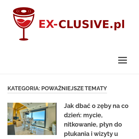
Skip
to
content
ex-
clusive.pl
MENU
KATEGORIA:
POWAŻNIEJSZE TEMATY
Jak dbać o zęby na co
dzień: mycie,
nitkowanie, płyn do
płukania i wizyty u