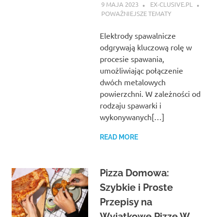
9 MAJA 2023
EX-CLUSIVE.PL
POWAŻNIEJSZE TEMATY
Elektrody spawalnicze
odgrywają kluczową rolę w
procesie spawania,
umożliwiając połączenie
dwóch metalowych
powierzchni. W zależności od
rodzaju spawarki i
wykonywanych[…]
READ MORE
Pizza Domowa:
Szybkie i Proste
Przepisy na
Wyjątkowe Pizze W