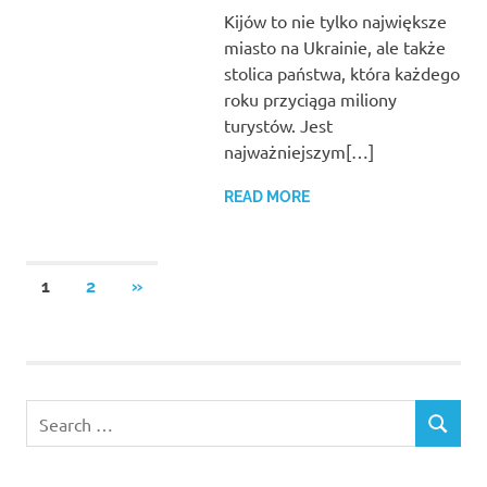
Kijów to nie tylko największe
miasto na Ukrainie, ale także
stolica państwa, która każdego
roku przyciąga miliony
turystów. Jest
najważniejszym[…]
READ MORE
Stronicowanie
NEXT
1
2
»
POSTS
wpisów
Search
SEARCH
for: