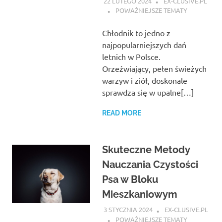
22 LUTEGO 2024
EX-CLUSIVE.PL
POWAŻNIEJSZE TEMATY
Chłodnik to jedno z
najpopularniejszych dań
letnich w Polsce.
Orzeźwiający, pełen świeżych
warzyw i ziół, doskonale
sprawdza się w upalne[…]
READ MORE
Skuteczne Metody
Nauczania Czystości
Psa w Bloku
Mieszkaniowym
3 STYCZNIA 2024
EX-CLUSIVE.PL
POWAŻNIEJSZE TEMATY