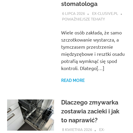
stomatologa
6 LIPCA 2026
EX-CLUSIVE.PL
POWAŻNIEJSZE TEMATY
Wiele osób zakłada, że samo
szczotkowanie wystarcza, a
tymczasem przestrzenie
międzyzębowe i resztki osadu
potrafią wymknąć się spod
kontroli. Dlatego[…]
READ MORE
Dlaczego zmywarka
zostawia zacieki i jak
to naprawić?
8 KWIETNIA 2026
EX-