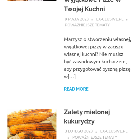
Twojej Kuchni
9 MAJA 2023
EX-CLUSIVE.PL
POWAŻNIEJSZE TEMATY
Marzysz o stworzeniu własnej,
wyjątkowej pizzy w zaciszu
własnej kuchni? Nie musisz
być zawodowym kucharzem,
aby przygotować pyszną pizzę
w[…]
READ MORE
Zalety mielonej
kukurydzy
3 LUTEGO 2023
EX-CLUSIVE.PL
POWAŻNIEJSZE TEMATY