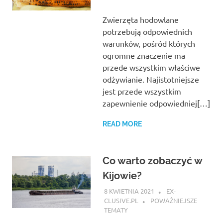
Zwierzęta hodowlane
potrzebują odpowiednich
warunków, pośród których
ogromne znaczenie ma
przede wszystkim właściwe
odżywianie. Najistotniejsze
jest przede wszystkim
zapewnienie odpowiedniej[…]
READ MORE
Co warto zobaczyć w
Kijowie?
8 KWIETNIA 2021
EX-
CLUSIVE.PL
POWAŻNIEJSZE
TEMATY