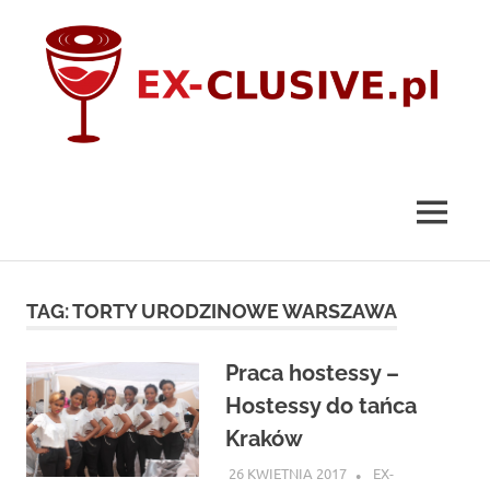
Skip
to
content
ex-
clusive.pl
MENU
TAG:
TORTY URODZINOWE WARSZAWA
Praca hostessy –
Hostessy do tańca
Kraków
26 KWIETNIA 2017
EX-