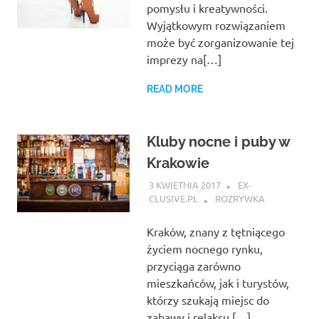
pomysłu i kreatywności.
Wyjątkowym rozwiązaniem
może być zorganizowanie tej
imprezy na[…]
READ MORE
Kluby nocne i puby w
Krakowie
3 KWIETNIA 2017
EX-
CLUSIVE.PL
ROZRYWKA
Kraków, znany z tętniącego
życiem nocnego rynku,
przyciąga zarówno
mieszkańców, jak i turystów,
którzy szukają miejsc do
zabawy i relaksu.[…]