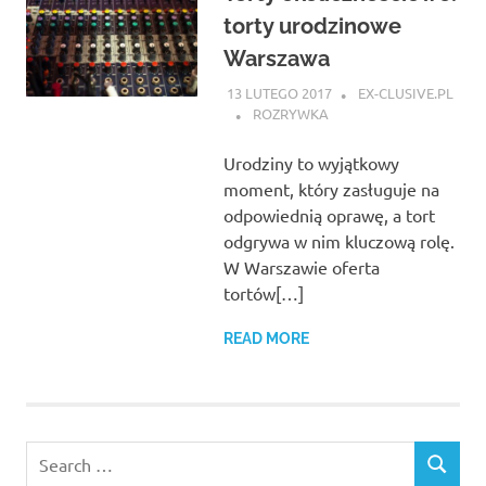
torty urodzinowe
Warszawa
13 LUTEGO 2017
EX-CLUSIVE.PL
ROZRYWKA
Urodziny to wyjątkowy
moment, który zasługuje na
odpowiednią oprawę, a tort
odgrywa w nim kluczową rolę.
W Warszawie oferta
tortów[…]
READ MORE
Search
SEARCH
for: