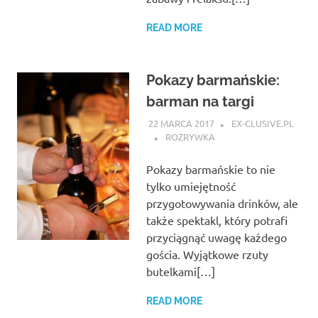
READ MORE
Pokazy barmańskie:
barman na targi
22 MARCA 2017
EX-CLUSIVE.PL
ROZRYWKA
Pokazy barmańskie to nie
tylko umiejętność
przygotowywania drinków, ale
także spektakl, który potrafi
przyciągnąć uwagę każdego
gościa. Wyjątkowe rzuty
butelkami[…]
READ MORE