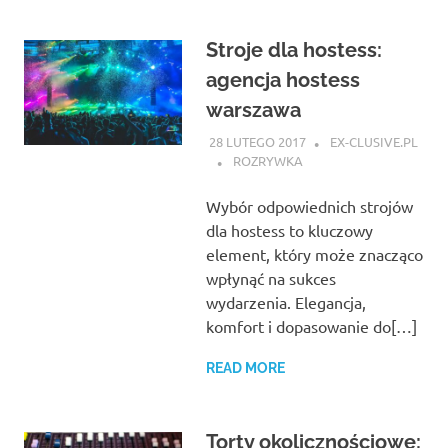
Stroje dla hostess:
agencja hostess
warszawa
28 LUTEGO 2017
EX-CLUSIVE.PL
ROZRYWKA
Wybór odpowiednich strojów
dla hostess to kluczowy
element, który może znacząco
wpłynąć na sukces
wydarzenia. Elegancja,
komfort i dopasowanie do[…]
READ MORE
Torty okolicznościowe: