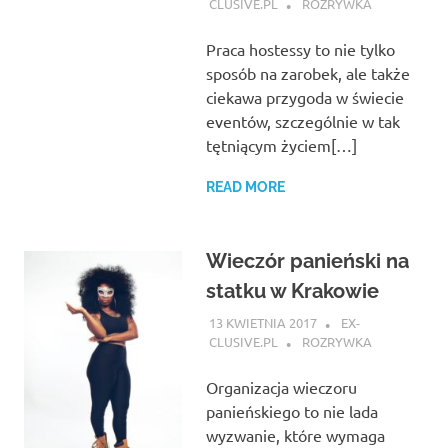
CLUSIVE.PL
ROZRYWKA
Praca hostessy to nie tylko
sposób na zarobek, ale także
ciekawa przygoda w świecie
eventów, szczególnie w tak
tętniącym życiem[…]
READ MORE
Wieczór panieński na
statku w Krakowie
13 KWIETNIA 2017
EX-
CLUSIVE.PL
ROZRYWKA
Organizacja wieczoru
panieńskiego to nie lada
wyzwanie, które wymaga