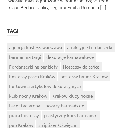
włoskie miasto położone w północnej części tego
kraju. Będące stolicą regionu Emilia-Romania.[...]
TAGI
agencja hostess warszawa
atrakcyjne fordanserki
barman na targi
dekoracje karnawałowe
Fordanserki na bankiety
Hostessy do tańca
hostessy praca Kraków
hostessy taniec Kraków
hurtownia artykułów dekoracyjnych
klub nocny Kraków
Kraków kluby nocne
Laser tag arena
pokazy barmańskie
praca hostessy
praktyczny kurs barmański
pub Kraków
striptizer Oświęcim