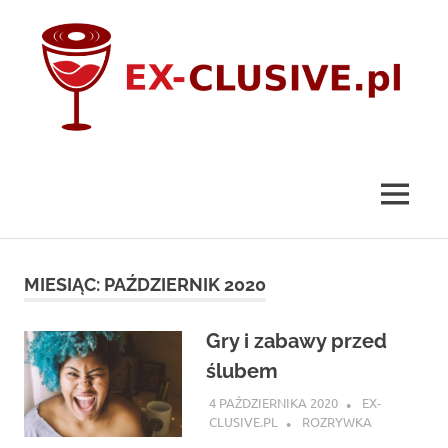
Skip
to
content
ex-
clusive.pl
MENU
MIESIĄC:
PAŹDZIERNIK 2020
Gry i zabawy przed
ślubem
4 PAŹDZIERNIKA 2020
EX-
CLUSIVE.PL
ROZRYWKA