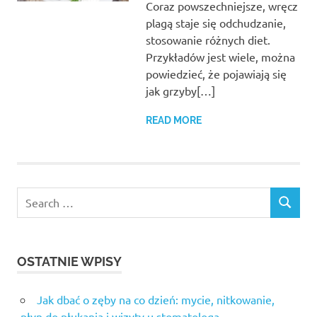
Coraz powszechniejsze, wręcz
plagą staje się odchudzanie,
stosowanie różnych diet.
Przykładów jest wiele, można
powiedzieć, że pojawiają się
jak grzyby[…]
READ MORE
Search
SEARCH
for:
OSTATNIE WPISY
Jak dbać o zęby na co dzień: mycie, nitkowanie,
płyn do płukania i wizyty u stomatologa