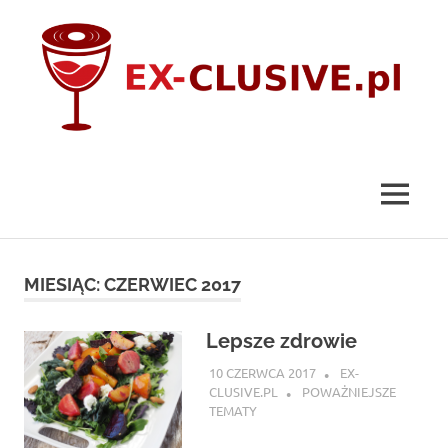
Skip
to
content
ex-
clusive.pl
MENU
MIESIĄC:
CZERWIEC 2017
Lepsze zdrowie
10 CZERWCA 2017
EX-
CLUSIVE.PL
POWAŻNIEJSZE
TEMATY