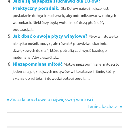
Jakie są najlepsze słuchawki dla DJ-ów?
Praktyczny poradnik.
Dla DJ-ów najważniejsze jest
posiadanie dobrych słuchawek, aby móc miksować w dobrych
warunkach. Niektórzy będą woleli mieć dużą głośność,
podczas[...]...
Jak dbać o swoje płyty winylowe?
Płyty winylowe to
nie tylko nośnik muzyki, ale również prawdziwa skarbnica
dźwiękowych doznań, które potrafią zachwycić każdego
melomana. Aby cieszyć[...]...
Niezapomniana miłość
Motyw niezapomnianej miłości to
jeden z najpiękniejszych motywów w literaturze i filmie, który
skłania do refleksji i dowodzi potęgi tego[...]...
Previous
Nawigacja
Znaczki pocztowe o największej wartości
Post:
Next
Taniec bachata.
wpisu
Post: