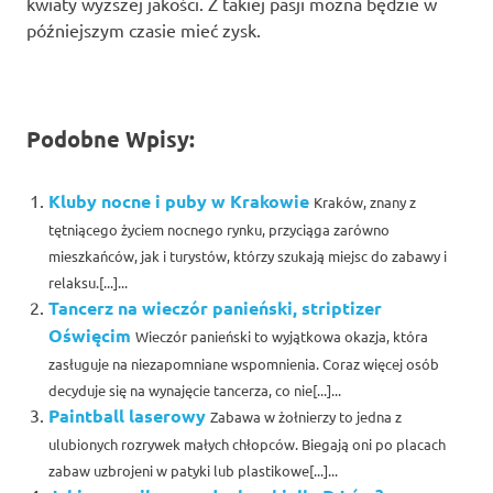
kwiaty wyższej jakości. Z takiej pasji można będzie w
późniejszym czasie mieć zysk.
Podobne Wpisy:
Kluby nocne i puby w Krakowie
Kraków, znany z
tętniącego życiem nocnego rynku, przyciąga zarówno
mieszkańców, jak i turystów, którzy szukają miejsc do zabawy i
relaksu.[...]...
Tancerz na wieczór panieński, striptizer
Oświęcim
Wieczór panieński to wyjątkowa okazja, która
zasługuje na niezapomniane wspomnienia. Coraz więcej osób
decyduje się na wynajęcie tancerza, co nie[...]...
Paintball laserowy
Zabawa w żołnierzy to jedna z
ulubionych rozrywek małych chłopców. Biegają oni po placach
zabaw uzbrojeni w patyki lub plastikowe[...]...